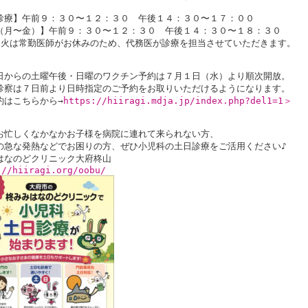
診療】午前９：３０〜１２：３０　午後１４：３０〜１７：００

（月〜金）】午前９：３０〜１２：３０　午後１４：３０〜１８：３０

・火は常勤医師がお休みのため、代務医が診療を担当させていただきます。

日からの土曜午後・日曜のワクチン予約は７月１日（水）より順次開放。

診察は７日前より日時指定のご予約をお取りいただけるようになります。

約はこちらから→
https://hiiragi.mdja.jp/index.php?del1=1＞
お忙しくなかなかお子様を病院に連れて来られない方、

の急な発熱などでお困りの方、ぜひ小児科の土日診療をご活用ください♪
://hiiragi.org/oobu/