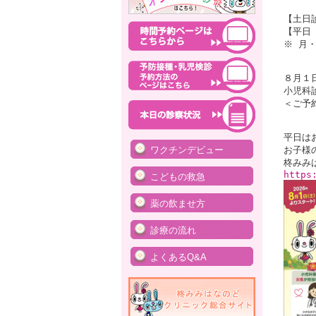
【土日
【平日
※ 月
８月１
小児科
＜ご予
平日は
ワクチンデビュー
お子様
https
こどもの救急
薬の飲ませ方
診療の流れ
よくあるQ&A