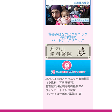
柊みみはなのどクリニック
有松駅前の
パートナークリニック
柊みみはなのどクリニック有松駅前
（小児科・耳鼻咽喉科）
名古屋市緑区鳴海町有松裏200
ウインハート有松住宅棟
（シティコーポ有松駅前）1F