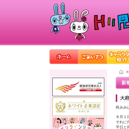
ホ
新
大府
柊みみ
８月１
それに
平日と