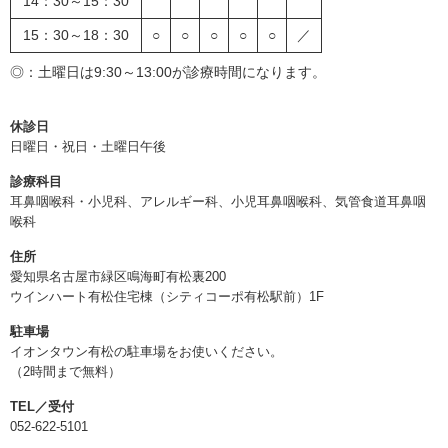
14：30～15：30
15：30～18：30
○
○
○
○
○
／
◎：土曜日は9:30～13:00が診療時間になります。
休診日
日曜日・祝日・土曜日午後
診療科目
耳鼻咽喉科・小児科、アレルギー科、小児耳鼻咽喉科、気管食道耳鼻咽
喉科
住所
愛知県名古屋市緑区鳴海町有松裏200
ウインハート有松住宅棟（シティコーポ有松駅前）1F
駐車場
イオンタウン有松の駐車場をお使いください。
（2時間まで無料）
TEL／受付
052-622-5101