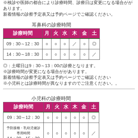
※検診や医師の都合により診療時間、診療日は変更になる場合がが
あります。
新着情報の診察予定表又は予約ページでご確認ください。
耳鼻科の診療時間
診療時間
月
火
水
木
金
土
09：30～12：30
○
○
○
／
○
◎
14：30～18：30
○
○
○
○
○
／
◎：土曜日は9：30～13：00の診療となります。
※診療時間が変更になる場合ががあります。
新着情報の診察予定表又は予約ページでご確認ください
※小児科とは診療時間が異なりますのでご注意ください。。
小児科の診療時間
診療時間
月
火
水
木
金
土
09：30～12：30
○
○
○
○
○
◎
予防接種・乳幼児健診
○
○
○
○
○
／
専用時間