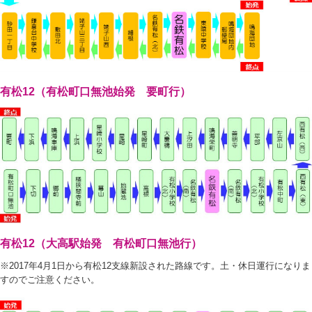
有松12（有松町口無池始発 要町行）
有松12（大高駅始発 有松町口無池行）
※2017年4月1日から有松12支線新設された路線です。土・休日運行になりま
すのでご注意ください。