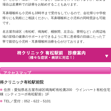
場合は皮膚科での診療をお勧めすることもあります。
耳鼻咽喉科も小児科も18時半まで受付をしているので、会社帰りや学校
帰りにも気軽にご相談ください。耳鼻咽喉科と小児科の同時受診も可能
です。
名古屋市緑区（有松町、鳴海町、桶狭間、左京山、豊明など）の周辺地
域の皆様の健康のサポートができるように常に患者様の目線にたった丁
寧で親切な小児科・耳鼻咽喉科治療を心がけております。
アクセスマップ
柊クリニック有松駅前院
住所：愛知県名古屋市緑区鳴海町有松裏200 ウインハート有松住宅
棟（シティコーポ有松駅前）1F
TEL／受付：052－622－5101