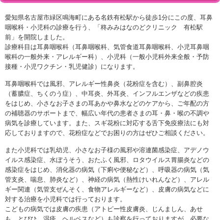
愛知県名古屋市緑区鳴海町にある名鉄有松駅から徒歩1分にこの度、耳鼻
咽喉科・小児科の診療を行う、「柊みみはなのどクリニック 有松駅
前」を開院しました。
診療科目は耳鼻咽喉科（耳鼻咽喉科、気管食道耳鼻咽喉科、小児耳鼻咽
喉科の一般外来・アレルギー科）、小児科（一般小児科外来全般・予防
接種・小児ワクチン・乳児健診）になります。
耳鼻咽喉科では風邪、アレルギー性鼻炎（花粉症を含む）、副鼻腔炎
（蓄膿症、ちくのう症）、中耳炎、外耳炎、インフルエンザなどの疾患
をはじめ、小さなお子さまの耳あかや鼻水などのケアから、ご年配の方
の補聴器のサポートまで、幅広い年代の患者さまの耳・鼻・喉の不調や
病気を診療しています。また、スギ花粉に対応する舌下免疫療法にも対
応しておりますので、花粉症などでお困りの方はぜひご相談ください。
また小児科では乳幼児、小さなお子様の風邪や溶連菌感染症、アデノウ
イルス感染症、水ぼうそう、おたふく風邪、ロタウイルス胃腸炎などの
感染症をはじめ、消化器の病気（下痢や便秘など）、呼吸器の病気（気
管支炎、喘息、肺炎など）、神経の病気（熱性けいれんなど）、アレル
ギー関連（気管支ぜんそく、食物アレルギーなど）、皮膚の病気などに
対する治療を小児科では行っております。
こどもの病気では皮膚の疾患（アトピー性皮膚炎、じんましん、あせ
も、とびひ、湿疹、ヘルペスなど）も診察を行っておりますが、必要な